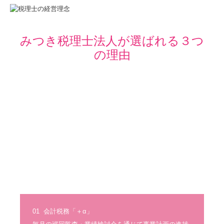
貴社の業績管理体制を構築
みつき税理士法人が選ばれる３つ
部門別業績管理の導入
の理由
業績予測と納税額の早期通知
決算書の信用力を高めます
記帳適時性証明書の活用
書面添付制度のご紹介
事業計画の作成
経営改善の支援
早期経営改善計画の策定支援
01  会計税務「＋α」
相続・事業承継