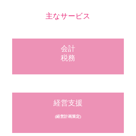
お役立ち情報
主なサービス
FX4クラウド
経営改善オンデマンド講座
Q&A経営相談
会計

税務
補助金・助成金・融資情報
TKCシステムQ&A
関与先向け融資商品ご紹介
リンク集
経営支援
個人情報保護法について
(経営計画策定)
お問合せ