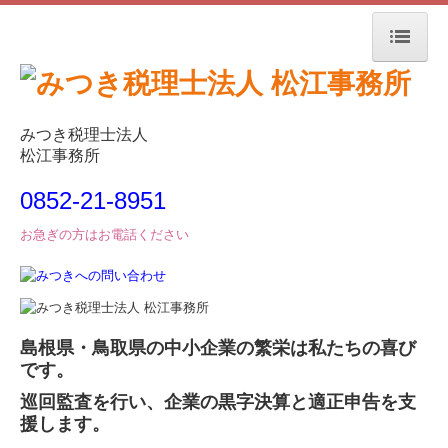
トップページ
事務所紹介
みつき税理士法人
松江事務所
経営革新等支援機関とは
0852-21-8951
会計税務
お急ぎの方はお電話ください
毎月、貴社を訪問します
改正消費税への対応
島根県・鳥取県の中小企業の繁栄は私たちの喜び
建設業の会計をサポート
です。
TKC経営指標の活用
巡回監査を行い、企業の黒字決算と適正申告を支
援します。
経営支援