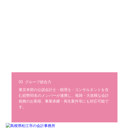
事業承継にかかる費用
事業承継税制
事業承継の相談先
M&Aとは
M&Aの流れ
企業価値評価
03  グループ総合力
M&Aの方法
東京本部の公認会計士・税理士・コンサルタントを含
株式譲渡
む総勢50名のメンバーが連携し、複雑・大規模な会計
税務のお客様、事業承継・再生案件等にも対応可能で
す。
企業買収
M&Aの相談先