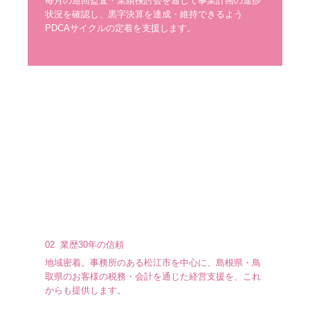
毎月の巡回監査・業績検討会を通じて事業計画の進捗
状況を確認し、黒字決算を達成・維持できるよう
円満な相続・事業承継を支援
PDCAサイクルの定着を支援します。
相続税額の早見表
事業承継支援のご案内
円滑な事業承継を支援
事業承継とは
事業承継とは
事業承継の問題
親族内承継
02  業歴30年の信頼
地域密着。事務所のある松江市を中心に、島根県・鳥
社内承継
取県のお客様の税務・会計を通じた経営支援を、これ
からも提供します。
第三者承継