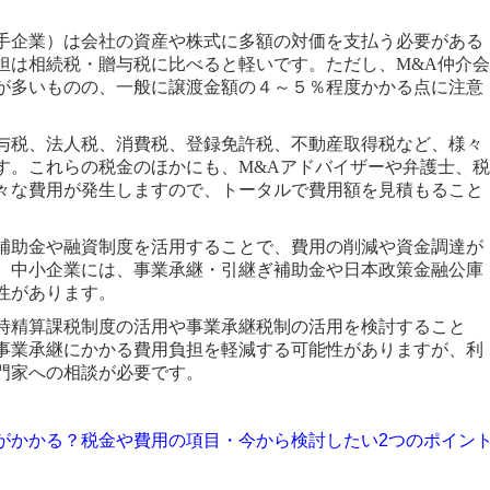
。
手企業）は会社の資産や株式に多額の対価を支払う必要がある
担は相続税・贈与税に比べると軽いです。ただし、M&A仲介会
が多いものの、一般に譲渡金額の４～５％程度かかる点に注意
与税、法人税、消費税、登録免許税、不動産取得税など、様々
す。これらの税金のほかにも、M&Aアドバイザーや弁護士、税
々な費用が発生しますので、トータルで費用額を見積もること
補助金や融資制度を活用することで、費用の削減や資金調達が
、中小企業には、事業承継・引継ぎ補助金や日本政策金融公庫
性があります。
時精算課税制度の活用や事業承継税制の活用を検討すること
事業承継にかかる費用負担を軽減する可能性がありますが、利
門家への相談が必要です。
がかかる？税金や費用の項目・今から検討したい2つのポイン