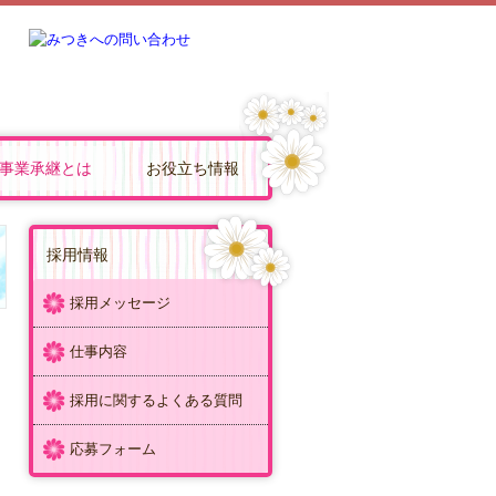
事業承継とは
お役立ち情報
継を支援
内
援
事業承継とは
事業承継の問題
親族内承継
社内承継
第三者承継
事業承継にかかる費用
事業承継税制
事業承継の相談先
M&Aとは
M&Aの流れ
企業価値評価
M&Aの方法
株式譲渡
企業買収
M&Aの相談先
FX4クラウド
経営改善オンデマンド講座
Q&A経営相談
補助金・助成金・融資情報
TKCシステムQ&A
関与先向け融資商品ご紹介
リンク集
個人情報保護法について
お問合せ
採用情報
採用メッセージ
仕事内容
っ
採用に関するよくある質問
応募フォーム