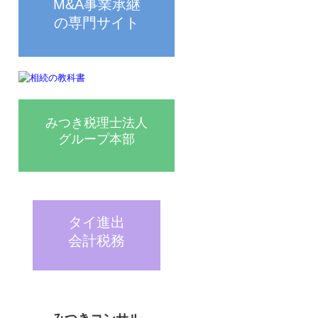
M&A事業承継

の専門サイト
みつき税理士法人

グループ本部
タイ進出

会計税務