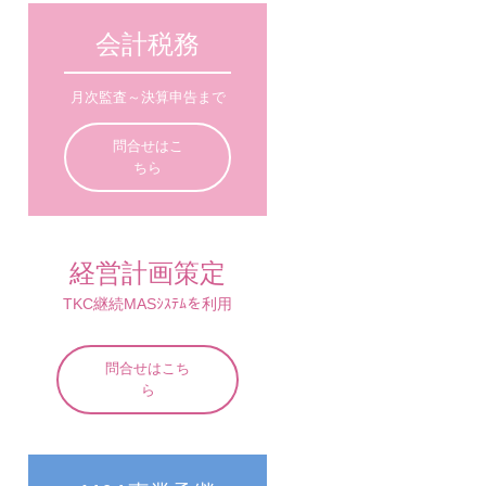
会計税務
月次監査～決算申告まで
問合せはこ
ちら
経営計画策定
TKC継続MASｼｽﾃﾑを利用
問合せはこち
ら
ト