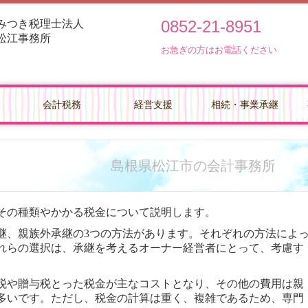
0852-21-8951
みつき税理士法人
松江事務所
お急ぎの方はお電話ください
会計税務
経営支援
相続・事業承継
支援機関とは
毎月、貴社を訪問します
改正消費税への対応
建設業の会計をサポート
TKC経営指標の活用
貴社の業績管理体制を構築
部門別業績管理の導入
業績予測と納税額の早期通知
決算書の信用力を高めます
記帳適時性証明書の活用
書面添付制度のご紹介
事業計画の作成
経営改善の支援
早期経営改善計画の策定支援
円満な相続・事業承
相続税額の早見表
事業承継支援のご案
円滑な事業承継を支
の費用
島根県松江市の会計事務所
その種類やかかる税金について説明します。
継、親族外承継の3つの方法があります。それぞれの方法によ
れらの選択は、承継を考えるオーナー経営者にとって、考慮す
税や
贈与税とった
税金が主なコストとなり、その他の費用は親
多いです。ただし、税金の計算は重く、複雑であるため、専門