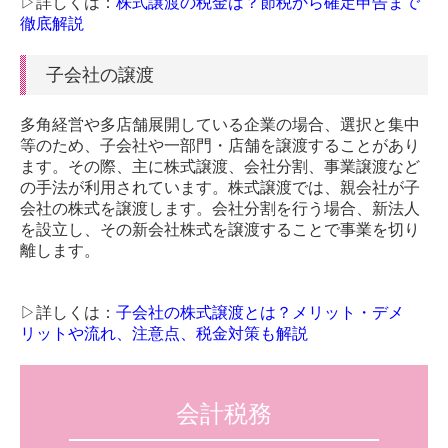
▷詳しくは：
株式譲渡の税金は？節税から確定申告まで
お役立ち情報
徹底解説
FX4クラウド
子会社の譲渡
経営改善オンデマンド講座
多角経営や多店舗展開している企業の場合、選択と集中
等のため、子会社や一部門・店舗を譲渡することがあり
Q&A経営相談
ます。その際、主に株式譲渡、会社分割、事業譲渡など
の手法が利用されています。株式譲渡では、親会社が子
補助金・助成金・融資情報
会社の株式を譲渡します。会社分割を行う場合、新法人
を設立し、その新会社株式を譲渡することで事業を切り
TKCシステムQ&A
離します。
関与先向け融資商品ご紹介
▷詳しくは：
子会社の株式譲渡とは？メリット・デメ
リンク集
リットや流れ、注意点、税金対策も解説
個人情報保護法について
会計税務
お問合せ