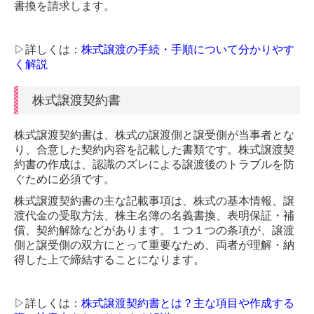
書換を請求します。
円満な相続・事業承継を支援
▷詳しくは：
株式譲渡の手続・手順について分かりやす
相続税額の早見表
く解説
事業承継支援のご案内
株式譲渡契約書
円滑な事業承継を支援
株式譲渡契約書は、株式の譲渡側と譲受側が当事者とな
事業承継とは
り、合意した契約内容を記載した書類です。株式譲渡契
約書の作成は、認識のズレによる譲渡後のトラブルを防
事業承継とは
ぐために必須です。
株式譲渡契約書の主な記載事項は、株式の基本情報、譲
事業承継の問題
渡代金の受取方法、株主名簿の名義書換、表明保証・補
償、契約解除などがあります。１つ１つの条項が、譲渡
親族内承継
側と譲受側の双方にとって重要なため、両者が理解・納
得した上で締結することになります。
社内承継
第三者承継
▷詳しくは：
株式譲渡契約書とは？主な項目や作成する