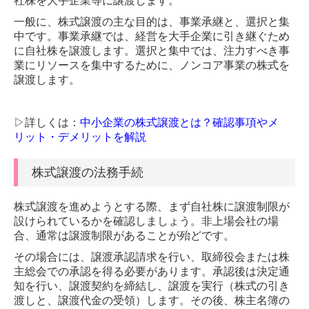
社株を大手企業等に譲渡します。
一般に、株式譲渡の主な目的は、事業承継と、選択と集
貴社の業績管理体制を構築
中です。事業承継では、経営を大手企業に引き継ぐため
に自社株を譲渡します。選択と集中では、注力すべき事
部門別業績管理の導入
業にリソースを集中するために、ノンコア事業の株式を
譲渡します。
業績予測と納税額の早期通知
決算書の信用力を高めます
▷詳しくは：
中小企業の株式譲渡とは？確認事項やメ
リット・デメリットを解説
記帳適時性証明書の活用
株式譲渡の法務手続
書面添付制度のご紹介
株式譲渡を進めようとする際、まず自社株に譲渡制限が
事業計画の作成
設けられているかを確認しましょう。非上場会社の場
合、通常は譲渡制限があることが殆どです。
経営改善の支援
その場合には、譲渡承認請求を行い、取締役会または株
早期経営改善計画の策定支援
主総会での承認を得る必要があります。承認後は決定通
知を行い、譲渡契約を締結し、譲渡を実行（株式の引き
相続・事業承継
渡しと、譲渡代金の受領）します。その後、株主名簿の