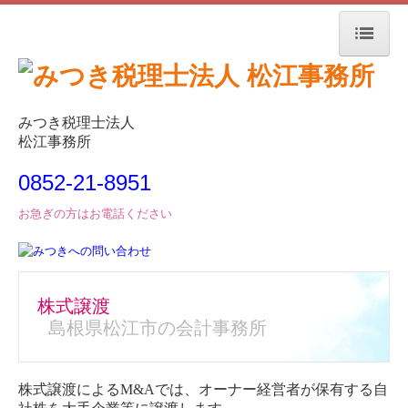
トップページ
事務所紹介
みつき税理士法人
松江事務所
経営革新等支援機関とは
0852-21-8951
会計税務
お急ぎの方はお電話ください
毎月、貴社を訪問します
改正消費税への対応
株式譲渡
建設業の会計をサポート
島根県松江市の会計事務所
TKC経営指標の活用
株式譲渡によるM&Aでは、オーナー経営者が保有する自
経営支援