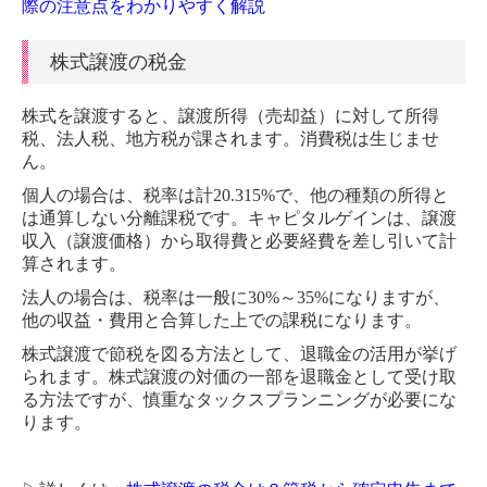
際の注意点をわかりやすく解説
事業承継にかかる費用
株式譲渡の税金
事業承継税制
株式を譲渡すると、譲渡所得（売却益）に対して所得
事業承継の相談先
税、法人税、地方税が課されます。消費税は生じませ
ん。
M&Aとは
個人の場合は、税率は計20.315%で、他の種類の所得と
M&Aの流れ
は通算しない分離課税です。キャピタルゲインは、譲渡
収入（譲渡価格）から取得費と必要経費を差し引いて計
企業価値評価
算されます。
法人の場合は、税率は一般に30%～35%になりますが、
M&Aの方法
他の収益・費用と合算した上での課税になります。
株式譲渡で節税を図る方法として、退職金の活用が挙げ
株式譲渡
られます。株式譲渡の対価の一部を退職金として受け取
る方法ですが、慎重なタックスプランニングが必要にな
企業買収
ります。
M&Aの相談先