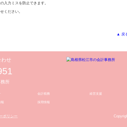
分の入力ミスを防止できます。
任せください。
▲ 戻
合わせ
951
事務所
介
会計税務
経営支援
情報
採用情報
ーポリシー
Copyrig