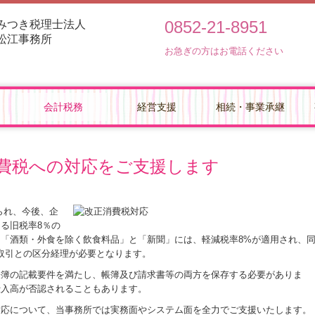
0852-21-8951
みつき税理士法人
松江事務所
お急ぎの方はお電話ください
会計税務
経営支援
相続・事業承継
支援機関とは
毎月、貴社を訪問します
改正消費税への対応
建設業の会計をサポート
TKC経営指標の活用
貴社の業績管理体制を構築
部門別業績管理の導入
業績予測と納税額の早期通知
決算書の信用力を高めます
記帳適時性証明書の活用
書面添付制度のご紹介
事業計画の作成
経営改善の支援
早期経営改善計画の策定支援
円満な相続・事業承
相続税額の早見表
事業承継支援のご案
円滑な事業承継を支
費税への対応をご支援します
げられ、今後、企
る旧税率8％の
「酒類・外食を除く飲食料品」と「新聞」には、軽減税率8%が適用され、
取引との区分経理が必要となります。
帳簿の記載要件を満たし、帳簿及び請求書等の両方を保存する必要がありま
仕入高が否認されることもあります。
対応について、当事務所では実務面やシステム面を全力でご支援いたします。