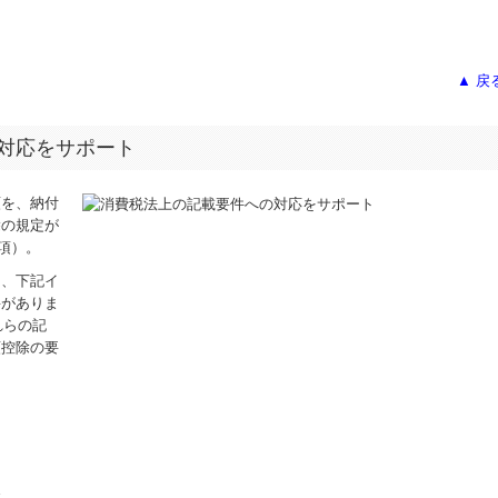
▲ 戻
対応をサポート
額を、納付
除の規定が
0項）。
は、下記イ
要がありま
れらの記
額控除の要
容