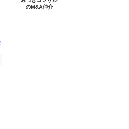
みつきコンサル

のM&A仲介
る
の