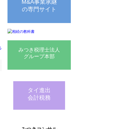
M&A事業承継

の専門サイト
る
みつき税理士法人

グループ本部
タイ進出

会計税務