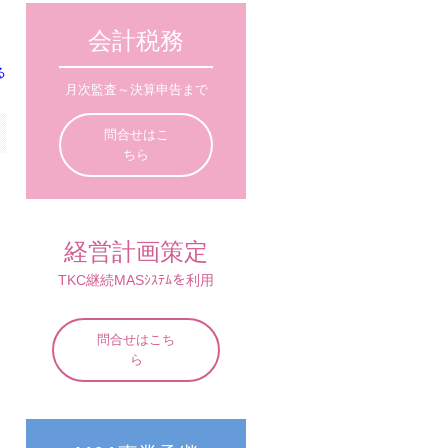
会計税務
る
月次監査～決算申告まで
問合せはこ
ちら
経営計画策定
TKC継続MASｼｽﾃﾑを利用
問合せはこち
ら