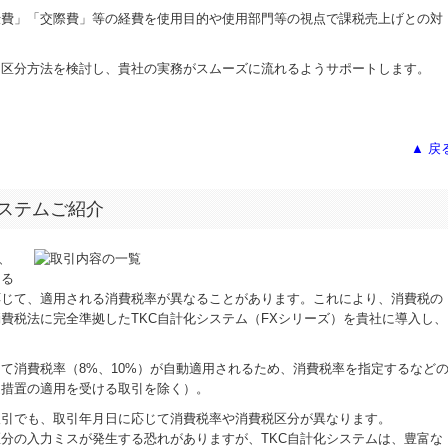
伝費」「交際費」等の経費を使用目的や使用部門等の視点で課税売上げとの対
た区分方法を検討し、貴社の実務がスムーズに流れるようサポートします。
▲ 戻
ステムご紹介
、
ある
応じて、適用される消費税率が異なることがあります。これにより、消費税の
費税法に完全準拠したTKC自計化システム（FXシリーズ）を貴社に導入し、
じて消費税率（8%、10%）が自動適用されるため、消費税率を指定するなど
過措置の適用を受ける取引を除く）。
取引でも、取引年月日に応じて消費税率や消費税区分が異なります。
分の入力ミスが発生する恐れがありますが、TKC自計化システムは、豊富な