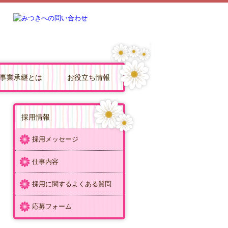
事業承継とは
お役立ち情報
継を支援
内
援
事業承継とは
事業承継の問題
親族内承継
社内承継
第三者承継
事業承継にかかる費用
事業承継税制
事業承継の相談先
M&Aとは
M&Aの流れ
企業価値評価
M&Aの方法
株式譲渡
企業買収
M&Aの相談先
FX4クラウド
経営改善オンデマンド講座
Q&A経営相談
補助金・助成金・融資情報
TKCシステムQ&A
関与先向け融資商品ご紹介
リンク集
個人情報保護法について
お問合せ
採用情報
採用メッセージ
仕事内容
同
採用に関するよくある質問
応募フォーム