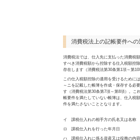
消費税法上の記帳要件への
消費税法では、仕入先に支払った消費税
すべき消費税額から控除する仕入税額控
存在します（消費税法第30条第1項～第1
この仕入税額控除の適用を受けるために
～ニを記載した帳簿を作成・保存する必
す（消費税法第30条第7項～第8項）。こ
帳要件を満たしていない帳簿は、仕入税
件を満たさないこととなります。
イ 課税仕入れの相手方の氏名又は名称
ロ 課税仕入れを行った年月日
ハ 課税仕入れに係る資産又は役務の内