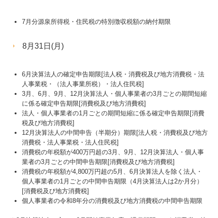
お役立ち情報
7月分源泉所得税・住民税の特別徴収税額の納付期限
FX4クラウド
8月31日(月)
経営改善オンデマンド講座
Q&A経営相談
6月決算法人の確定申告期限[法人税・消費税及び地方消費税・法
人事業税・（法人事業所税）・法人住民税]
補助金・助成金・融資情報
3月、6月、9月、12月決算法人・個人事業者の3月ごとの期間短縮
に係る確定申告期限[消費税及び地方消費税]
法人・個人事業者の1月ごとの期間短縮に係る確定申告期限[消費
TKCシステムQ&A
税及び地方消費税]
12月決算法人の中間申告（半期分）期限[法人税・消費税及び地方
関与先向け融資商品ご紹介
消費税・法人事業税・法人住民税]
消費税の年税額が400万円超の3月、9月、12月決算法人・個人事
リンク集
業者の3月ごとの中間申告期限[消費税及び地方消費税]
消費税の年税額が4,800万円超の5月、6月決算法人を除く法人・
個人情報保護法について
個人事業者の1月ごとの中間申告期限（4月決算法人は2か月分）
[消費税及び地方消費税]
お問合せ
個人事業者の令和8年分の消費税及び地方消費税の中間申告期限