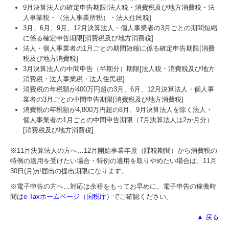
9月決算法人の確定申告期限[法人税・消費税及び地方消費税・法
人事業税・（法人事業所税）・法人住民税]
3月、6月、9月、12月決算法人・個人事業者の3月ごとの期間短縮
に係る確定申告期限[消費税及び地方消費税]
法人・個人事業者の1月ごとの期間短縮に係る確定申告期限[消費
税及び地方消費税]
3月決算法人の中間申告（半期分）期限[法人税・消費税及び地方
消費税・法人事業税・法人住民税]
消費税の年税額が400万円超の3月、6月、12月決算法人・個人事
業者の3月ごとの中間申告期限[消費税及び地方消費税]
消費税の年税額が4,800万円超の8月、9月決算法人を除く法人・
個人事業者の1月ごとの中間申告期限（7月決算法人は2か月分）
[消費税及び地方消費税]
※11月決算法人の方へ…
12
月開始事業年度（課税期間）から消費税の
特例の適用を受けたい場合・特例の適用を取りやめたい場合は、11月
30日(月)が届出の提出期限になります。
※電子申告の方へ…対応は余裕をもってお早めに。電子申告の稼働時
間は
e-Taxホームページ（国税庁）
でご確認ください。
▲ 戻る