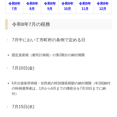
令和
8
年
令和
8
年
令和
8
年
令和8
年
令和8年
令和8年
7月
8月
9月
10月
1
1
月
12月
貴社の業績管理体制を構築
部門別業績管理の導入
令和8年7月の税務
業績予測と納税額の早期通知
7月中において市町村の条例で定める日
決算書の信用力を高めます
固定資産税（都市計画税）の第2期分の納付期限
記帳適時性証明書の活用
書面添付制度のご紹介
7月10日(金)
事業計画の作成
6月分源泉所得税・住民税の特別徴収税額の納付期限（年2回納付
の特例適用者は、1月から6月までの徴収分を7月10日までに納
経営改善の支援
付）
早期経営改善計画の策定支援
7月15日(水)
相続・事業承継