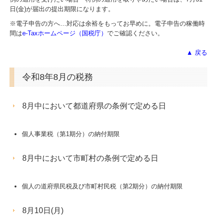
日(金)が届出の提出期限になります。
事業承継にかかる費用
※電子申告の方へ…対応は余裕をもってお早めに。電子申告の稼働時
事業承継税制
間は
e-Taxホームページ（国税庁）
でご確認ください。
▲ 戻る
事業承継の相談先
M&Aとは
令和8年8月の税務
M&Aの流れ
8月中において都道府県の条例で定める日
企業価値評価
個人事業税（第1期分）の納付期限
M&Aの方法
8月中において市町村の条例で定める日
株式譲渡
企業買収
個人の道府県民税及び市町村民税（第2期分）の納付期限
M&Aの相談先
8月10日(月)