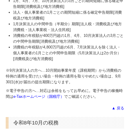
1月、4月、7月、10月決算法人の3月ごとの期間短縮に係る確定申
告期限[消費税及び地方消費税]
法人・個人事業者の1月ごとの期間短縮に係る確定申告期限[消費
税及び地方消費税]
1月決算法人の中間申告（半期分）期限[法人税・消費税及び地方
消費税・法人事業税・法人住民税]
消費税の年税額が400万円超の1月、4月、10月決算法人の3月ごと
の中間申告期限[消費税及び地方消費税]
消費税の年税額が4,800万円超の6月、7月決算法人を除く法人・
個人事業者の1月ごとの中間申告期限（5月決算法人は2か月分）
[消費税及び地方消費税]
※9月決算法人の方へ…
10
月開始事業年度（課税期間）から消費税の
特例の適用を受けたい場合・特例の適用を取りやめたい場合は、9月
30日(水)が届出の提出期限になります。
※電子申告の方へ…対応は余裕をもってお早めに。電子申告の稼働時
間は
e-Taxホームページ（国税庁）
でご確認ください。
▲ 戻る
令和8年10月の税務