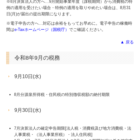
※8月決算法人の方へ…
9
月開始事業年度（課税期間）から消費税の特
採用情報
例の適用を受けたい場合・特例の適用を取りやめたい場合は、8月31
日(月)が届出の提出期限になります。
採用メッセージ
※電子申告の方へ…対応は余裕をもってお早めに。電子申告の稼働時
仕事内容
間は
e-Taxホームページ（国税庁）
でご確認ください。
▲ 戻る
採用に関するよくある質問
応募フォーム
令和8年9月の税務
9月10日(水)
8月分源泉所得税・住民税の特別徴収税額の納付期限
9月30日(水)
7月決算法人の確定申告期限[法人税・消費税及び地方消費税・法
人事業税・（法人事業所税）・法人住民税]