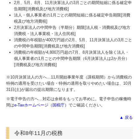
2月、5月、8月、11月決算法人の3月ごとの期間短縮に係る確定申
告期限[消費税及び地方消費税]
法人・個人事業者の1月ごとの期間短縮に係る確定申告期限[消費
税及び地方消費税]
2月決算法人の中間申告（半期分）期限[法人税・消費税及び地方
消費税・法人事業税・法人住民税]
消費税の年税額が400万円超の2月、5月、11月決算法人の3月ごと
の中間申告期限[消費税及び地方消費税]
消費税の年税額が4,800万円超の7月、8月決算法人を除く法人・
個人事業者の1月ごとの中間申告期限（6月決算法人は2か月分）
[消費税及び地方消費税]
※10月決算法人の方へ…
11
月開始事業年度（課税期間）から消費税の
特例の適用を受けたい場合・特例の適用を取りやめたい場合は、10月
31日(土)が届出の提出期限になります。
※電子申告の方へ…対応は余裕をもってお早めに。電子申告の稼働時
間は
e-Taxホームページ（国税庁）
でご確認ください。
▲ 戻る
令和8年11月の税務