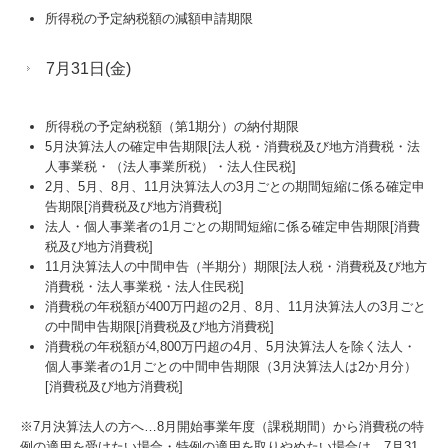
所得税の予定納税額の減額申請期限
円満な相続・事業承継を支援
7月31日(金)
相続税額の早見表
事業承継支援のご案内
所得税の予定納税額（第1期分）の納付期限
5月決算法人の確定申告期限[法人税・消費税及び地方消費税・法
円滑な事業承継を支援
人事業税・（法人事業所税）・法人住民税]
2月、5月、8月、11月決算法人の3月ごとの期間短縮に係る確定申
事業承継とは
告期限[消費税及び地方消費税]
法人・個人事業者の1月ごとの期間短縮に係る確定申告期限[消費
税及び地方消費税]
事業承継とは
11月決算法人の中間申告（半期分）期限[法人税・消費税及び地方
消費税・法人事業税・法人住民税]
事業承継の問題
消費税の年税額が400万円超の2月、8月、11月決算法人の3月ごと
の中間申告期限[消費税及び地方消費税]
親族内承継
消費税の年税額が4,800万円超の4月、5月決算法人を除く法人・
個人事業者の1月ごとの中間申告期限（3月決算法人は2か月分）
社内承継
[消費税及び地方消費税]
第三者承継
※7月決算法人の方へ…
8
月開始事業年度（課税期間）から消費税の特
例の適用を受けたい場合・特例の適用を取りやめたい場合は、7月31