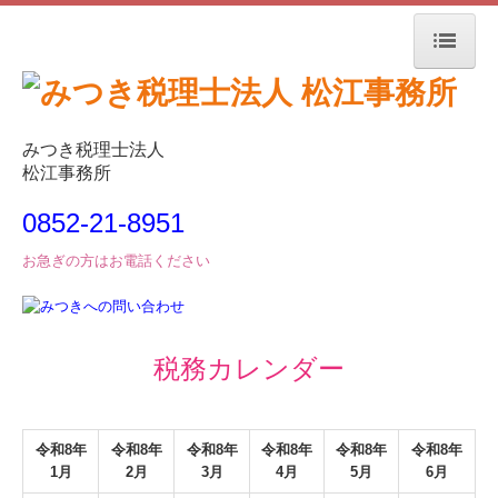
トップページ
事務所紹介
みつき税理士法人
松江事務所
経営革新等支援機関とは
0852-21-8951
会計税務
お急ぎの方はお電話ください
毎月、貴社を訪問します
改正消費税への対応
税務カレンダー
建設業の会計をサポート
TKC経営指標の活用
令和
8
年
令和
8
年
令和
8
年
令和
8
年
令和
8
年
令和
8
年
1月
2月
3月
4月
5月
6月
経営支援